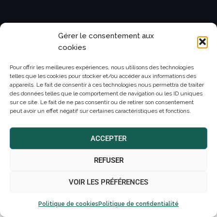
Conditions Générales de Ventes et Certificat QUALIOPI
Gérer le consentement aux
cookies
Mentions légales et règlement intérieur
Pour offrir les meilleures expériences, nous utilisons des technologies
telles que les cookies pour stocker et/ou accéder aux informations des
appareils. Le fait de consentir à ces technologies nous permettra de traiter
Politique de confidentialité
des données telles que le comportement de navigation ou les ID uniques
sur ce site. Le fait de ne pas consentir ou de retirer son consentement
peut avoir un effet négatif sur certaines caractéristiques et fonctions.
Politique de cookies
ACCEPTER
Réalisation du site : SAS ARÈS CONSEIL - Laure Froidefond
REFUSER
VOIR LES PRÉFÉRENCES
Politique de cookies
Politique de confidentialité