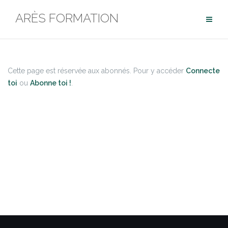
ARÈS FORMATION
Cette page est réservée aux abonnés. Pour y accéder
Connecte
toi
ou
Abonne toi !
.